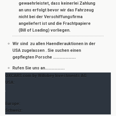
gewaehrleistet, dass keinerlei Zahlung
an uns erfolgt bevor wir das Fahrzeug
nicht bei der Verschiffungsfirma
angeliefert ist und die Frachtpapiere
(Bill of Loading) vorliegen.
Wir sind zu allen Haendlerauktionen in der
USA zugelassen . Sie suchen einen
gepflegten Porsche ………………….
Rufen Sie uns an……………….
OXCARS.com by Willobey Investments AG
USA:
Valley View Terrace – Mission Viejo, Ca. 92691
.
Phone: +1 (949) 716-0644
Phone: +1 (310) 806-2872
Europe:
Questions? Please contact us per eMail
Schweiz: