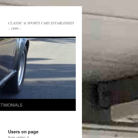
CLASSIC & SPORTS CARS ESTABLISHED
– 1999 –
STIMONIALS
Users on page
Now online: 0