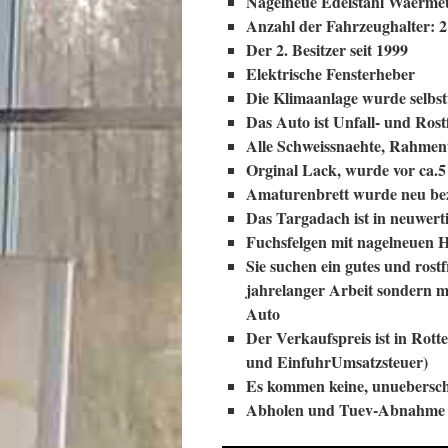
Nagelneue Edelstahl Waerme
Anzahl der Fahrzeughalter: 2
Der 2. Besitzer seit 1999
Elektrische Fensterheber
Die Klimaanlage wurde selbst
Das Auto ist Unfall- und Rost
Alle Schweissnaehte, Rahment
Orginal Lack, wurde vor ca.5
Amaturenbrett wurde neu be
Das Targadach ist in neuwer
Fuchsfelgen mit nagelneuen 
Sie suchen ein gutes und rost
jahrelanger Arbeit sondern mo
Auto
Der Verkaufspreis ist in Rot
und
EinfuhrUmsatzsteuer)
Es kommen keine, unuebersch
Abholen und Tuev-Abnahme 