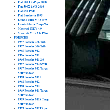
Fiat 500 1.2 -Pop- 2008
Fiat 500X 1.6 E 2016
Fiat 850 1970
Fiat Barchetta 1995
Lambo URRACO 1975
Lancia Flavia Coupe’66
Maserati INDY 4.9
Maserati MERAK 1974
PORSCHE
1957 Porsche 356 Trib
1957 Porsche 356 Trib.
1965 Porsche 912
1966 Porsche 911
1966 Porsche 911 2.0
1967 Porsche 912 SWB
1967 Porsche 912 Targa
SoftWindow
1968 Porsche 911 L
1968 Porsche 912
1968 Porsche 912
1969 Porsche 911 Targa
SoftWindow
1969 Porsche 911S Targa
SoftWindow
1969 Porsche 911T Cpe