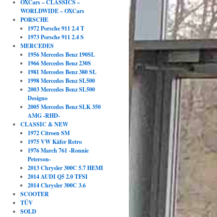
OXCars – CLASSICS –
WORLDWIDE – OXCars
PORSCHE
1972 Porsche 911 2.4 T
1973 Porsche 911 2.4 S
MERCEDES
1956 Mercedes Benz 190SL
1966 Mercedes Benz 230S
1981 Mercedes Benz 380 SL
1998 Mercedes Benz SL500
2003 Mercedes Benz SL500
Designo
2005 Mercedes Benz SLK 350
AMG -RHD-
CLASSIC & NEW
1972 Citroen SM
1975 VW Käfer Retro
1976 March 761 -Ronnie
Peterson-
2013 Chrysler 300C 5.7 HEMI
2014 AUDI Q5 2.0 TFSI
2014 Chrysler 300C 3.6
SCOOTER
TÜV
SOLD