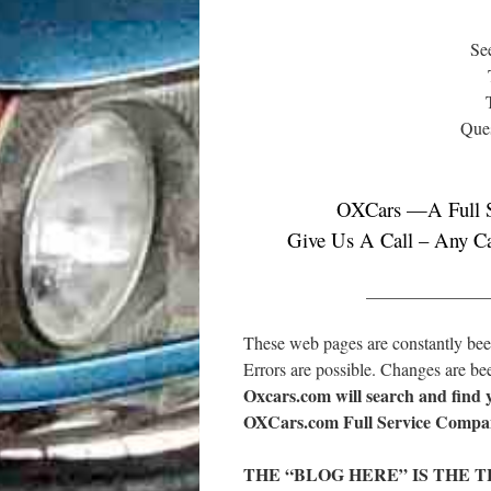
Se
Ques
OXCars —A Full 
Give Us A Call – Any Ca
______________
These web pages are constantly bee
Errors are possible. Changes are be
Oxcars.com will search and find y
OXCars.com Full Service Compa
THE “BLOG HERE” IS THE 