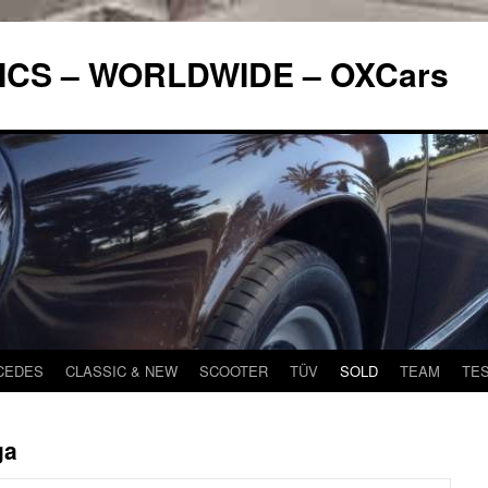
ICS – WORLDWIDE – OXCars
CEDES
CLASSIC & NEW
SCOOTER
TÜV
SOLD
TEAM
TE
ga