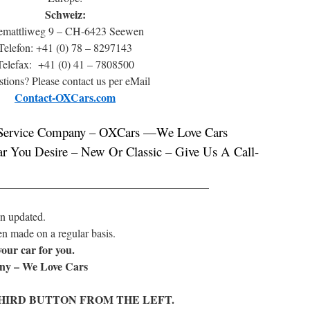
Schweiz:
emattliweg 9 – CH-6423 Seewen
Telefon: +41 (0) 78 – 8297143
Telefax: +41 (0) 41 – 7808500
tions? Please contact us per eMail
Contact-OXCars.com
Service Company – OXCars —We Love Cars
r You Desire – New Or Classic – Give Us A Call-
______________________________________
n updated.
en made on a regular basis.
our car for you.
ny – We Love Cars
THIRD BUTTON FROM THE LEFT.