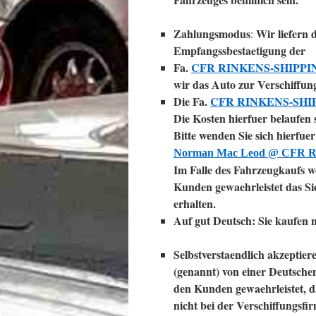
Zahlungsmodus
Wir liefern
:
Empfangssbestaetigung der
Fa.
CFR RINKENS-SHIPPI
wir das Auto zur Verschiffung
Die Fa.
CFR RINKENS-SHI
Die Kosten hierfuer belaufen 
Bitte wenden Sie sich hierfue
Norman Mac Leod @ CFR
Im Falle des Fahrzeugkaufs wer
Kunden gewaehrleistet das S
erhalten.
Auf gut Deutsch: Sie kaufen 
Selbstverstaendlich akzeptier
(genannt) von einer Deutschen
den Kunden gewaehrleistet, da
nicht bei der Verschiffungsfi