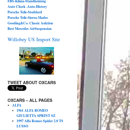
FBS-Klima-Standheizung
Auto Check .Auto-History
Porsche Teile-Stoddard
Porsche Teile-Sierra-Madre
Gooding&Co. Classic Auktion
Best Mercedes AirSuspension
Willobey US Import Site
TWEET ABOUT OXCARS
OXCARS – ALL PAGES
ALFA
1961 ALFA ROMEO
GIULIETTA SPRINT SZ
1997 Alfa Romeo Spider 2.0 TS
LUSSO