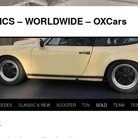
ICS – WORLDWIDE – OXCars
CEDES
CLASSIC & NEW
SCOOTER
TÜV
SOLD
TEAM
TE
T