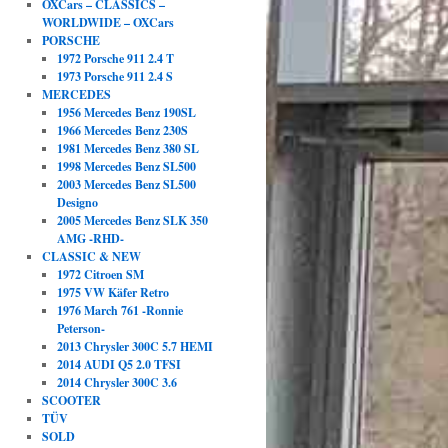
OXCars – CLASSICS –
WORLDWIDE – OXCars
PORSCHE
1972 Porsche 911 2.4 T
1973 Porsche 911 2.4 S
MERCEDES
1956 Mercedes Benz 190SL
1966 Mercedes Benz 230S
1981 Mercedes Benz 380 SL
1998 Mercedes Benz SL500
2003 Mercedes Benz SL500
Designo
2005 Mercedes Benz SLK 350
AMG -RHD-
CLASSIC & NEW
1972 Citroen SM
1975 VW Käfer Retro
1976 March 761 -Ronnie
Peterson-
2013 Chrysler 300C 5.7 HEMI
2014 AUDI Q5 2.0 TFSI
2014 Chrysler 300C 3.6
SCOOTER
TÜV
SOLD