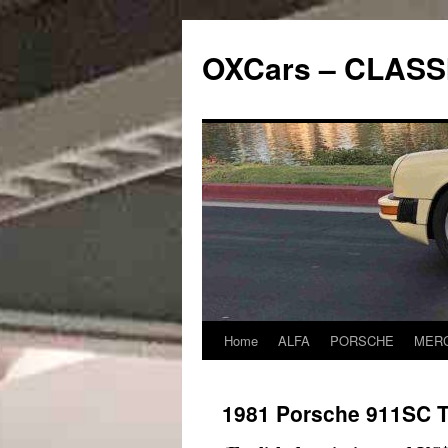
Skip
to
OXCars – CLASS
content
Home
ALFA
PORSCHE
MER
1981 Porsche 911SC 