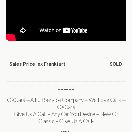
Sales Price ex Frankfurt $OLD
_____________________________________________
______
OXCars —A Full Service Company – We Love Cars —
OXCars
Give Us A Call – Any Car You Desire – New Or
Classic – Give Us A Call-