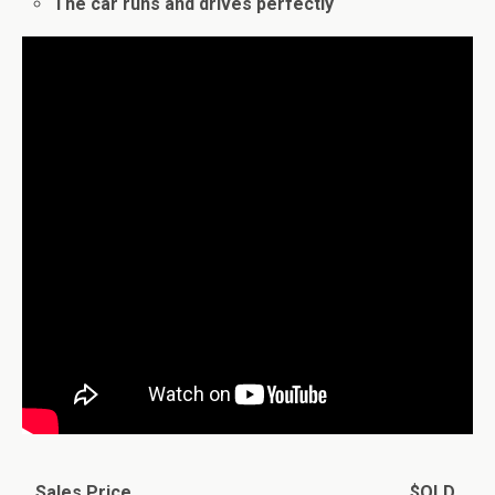
The car runs and drives perfectly
Sales Price
$OLD