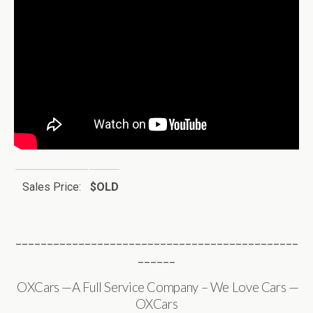
Sales Price:
$OLD
_____________________________________________
______
OXCars —A Full Service Company – We Love Cars —
OXCars