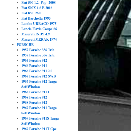
Fiat 500 1.2 -Pop- 2008
Fiat 500X 1.6 E 2016
Fiat 850 1970
Fiat Barchetta 1995
Lambo URRACO 1975
Lancia Flavia Coupe’66
Maserati INDY 4.9
Maserati MERAK 1974
PORSCHE
1957 Porsche 356 Trib
1957 Porsche 356 Trib.
1965 Porsche 912
1966 Porsche 911
1966 Porsche 911 2.0
1967 Porsche 912 SWB
1967 Porsche 912 Targa
SoftWindow
1968 Porsche 911 L
1968 Porsche 912
1968 Porsche 912
1969 Porsche 911 Targa
SoftWindow
1969 Porsche 911S Targa
SoftWindow
1969 Porsche 911T Cpe