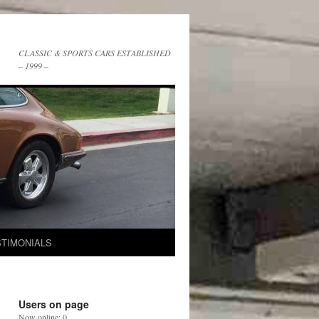
CLASSIC & SPORTS CARS ESTABLISHED
– 1999 –
STIMONIALS
Users on page
Now online: 0