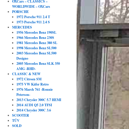
OXCars – CLASSICS –
WORLDWIDE – OXCars
PORSCHE
1972 Porsche 911 2.4 T
1973 Porsche 911 2.4 S
MERCEDES
1956 Mercedes Benz 190SL
1966 Mercedes Benz 230S
1981 Mercedes Benz 380 SL
1998 Mercedes Benz SL500
2003 Mercedes Benz SL500
Designo
2005 Mercedes Benz SLK 350
AMG -RHD-
CLASSIC & NEW
1972 Citroen SM
1975 VW Käfer Retro
1976 March 761 -Ronnie
Peterson-
2013 Chrysler 300C 5.7 HEMI
2014 AUDI Q5 2.0 TFSI
2014 Chrysler 300C 3.6
SCOOTER
TÜV
SOLD