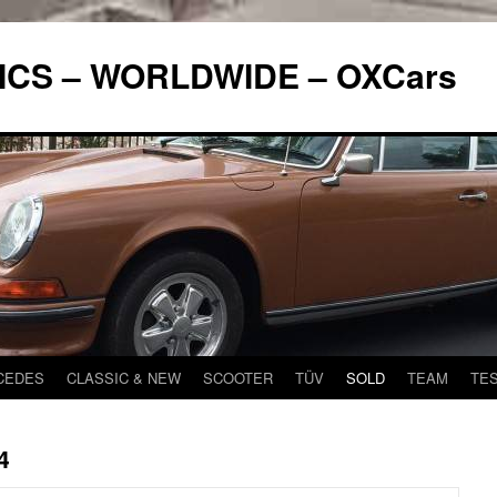
ICS – WORLDWIDE – OXCars
CEDES
CLASSIC & NEW
SCOOTER
TÜV
SOLD
TEAM
TE
4