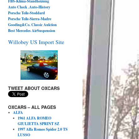
FBS-Klima-Standheizung
Auto Check .Auto-History
Porsche Teile-Stoddard
Porsche Teile-Sierra-Madre
Gooding&Co. Classic Auktion
Best Mercedes AirSuspension
Willobey US Import Site
TWEET ABOUT OXCARS
OXCARS – ALL PAGES
ALFA
1961 ALFA ROMEO
GIULIETTA SPRINT SZ
1997 Alfa Romeo Spider 2.0 TS
LUSSO