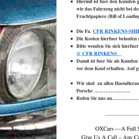
Hiermit ist fuer den Kunden g
wir das Fahrzeug nicht bei de
Frachtpapiere (Bill of Loadin
Die Fa.
CFR RINKENS-SHI
Die Kosten hierfuer belaufen 
Bitte wenden Sie sich hierfue
@ CFR RINKENS
Damit ist fuer Sie als Kunden
vor dem Kauf erhalten.
Auf g
Wir sind zu allen Haendlerau
Porsche ………………….
Rufen Sie uns an……………
_____________
OXCars —A Full 
Give Us A Call – Any Ca