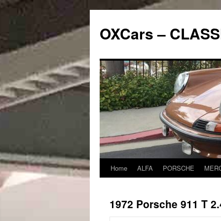
Skip
to
OXCars – CLASS
content
Home
ALFA
PORSCHE
MER
1972 Porsche 911 T 2.