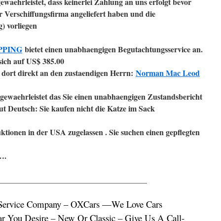
ewaehrleistet, dass keinerlei Zahlung an uns erfolgt bevor
r Verschiffungsfirma angeliefert haben und die
g) vorliegen
PPING
bietet einen unabhaengigen Begutachtungsservice an.
sich auf US$ 385.00
r dort direkt an den zustaendigen Herrn:
Norman Mac Leod
 gewaehrleistet das Sie einen unabhaengigen Zustandsbericht
ut Deutsch: Sie kaufen nicht die Katze im Sack
ktionen in der USA zugelassen . Sie suchen einen gepflegten
….
______________________________________
Service Company – OXCars —We Love Cars
r You Desire – New Or Classic – Give Us A Call-